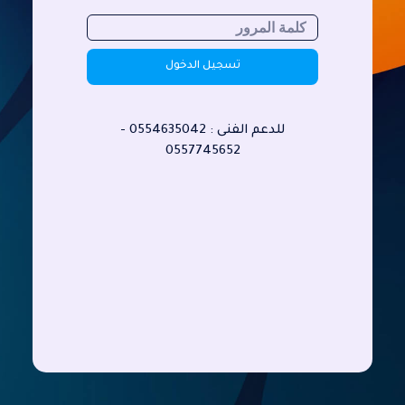
تسجيل الدخول
للدعم الفنى :
0554635042 -
0557745652